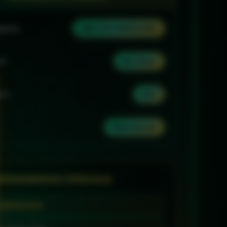
gguna
888 JUTA PENGGUNA
it
Rp 10ribu
ort
24/7
Multi-Device
PENAWARAN SPESIAL
MINGGUAN