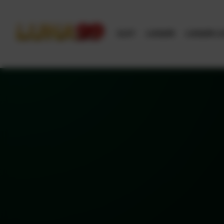
Skip
to
content
SLOT
LUNA99
LUNA99 L