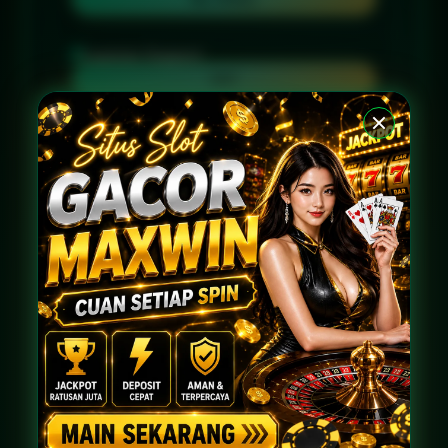
Layanan Support
24/7
Platform
Multi-Device
PENAWARAN SPESIAL
CASHBACK MINGGUAN
Promo Berlaku Setiap Hari
Proses Klaim Bonus Mudah & Cepat