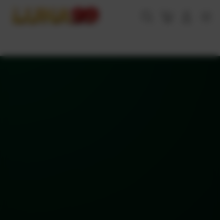
Skip
to
Cari
Troli
Login
Navigation
content