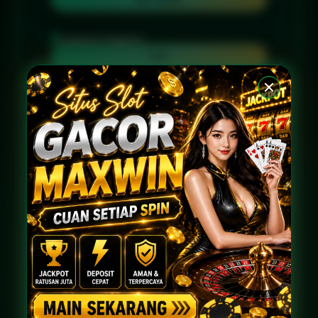
Layanan Support
24/7
Platform
Multi-Device
PENAWARAN SPESIAL
CASHBACK MINGGUAN
Promo Berlaku Setiap Hari
Proses Klaim Bonus Mudah & Cepat