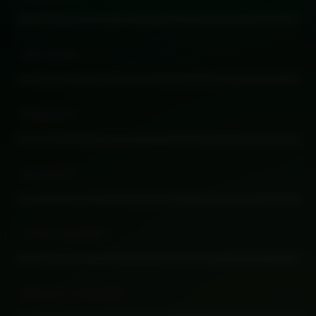
Buka
Services
Buka
Support
Buka
Account
Buka
Information
Buka
About LUNA99