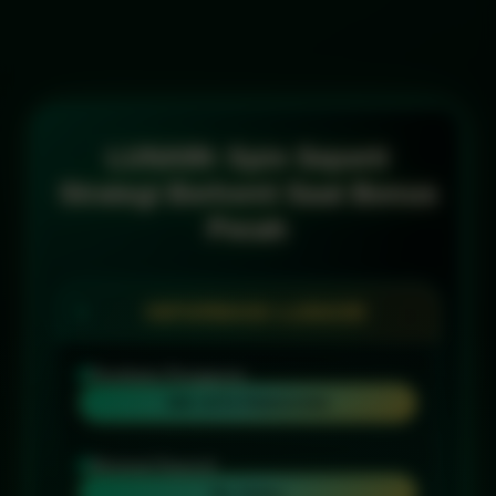
LUNA99: Spin Seperti
Strategi Berhenti Saat Bonus
Pecah
INFORMASI LUNA99
Penilaian Pengguna
888 JUTA PENGGUNA
Minimal Deposit
Rp 10ribu