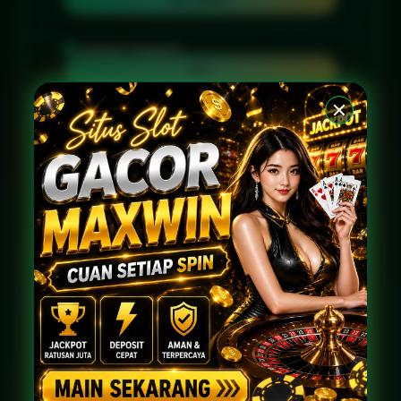
Layanan Support
24/7
Platform
Multi-Device
PENAWARAN SPESIAL
CASHBACK MINGGUAN
Promo Berlaku Setiap Hari
Proses Klaim Bonus Mudah & Cepat