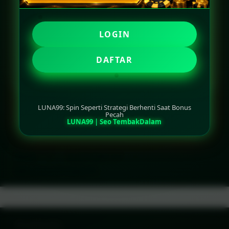
LOGIN
LOGIN
DAFTAR
DAFTAR
LUNA99: Spin Seperti Strategi Berhenti Saat Bonus
Pecah
LUNA99 | Seo TembakDalam
Layer Popup Close
SLOT
>
SLOT GACOR
>
SITUS SLOT GACOR
Buka
Footer Navigation
Products