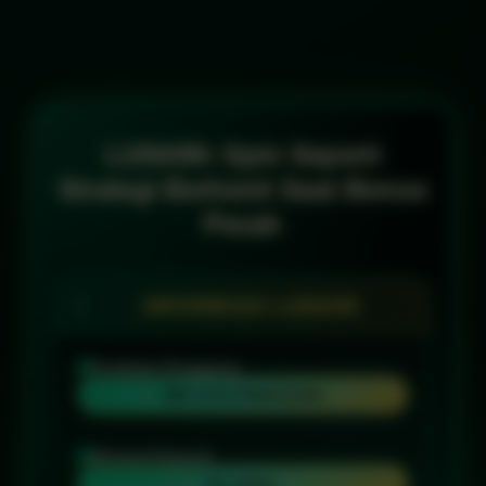
LUNA99: Spin Seperti
Strategi Berhenti Saat Bonus
Pecah
INFORMASI LUNA99
Penilaian Pengguna
888 JUTA PENGGUNA
Minimal Deposit
Rp 10ribu