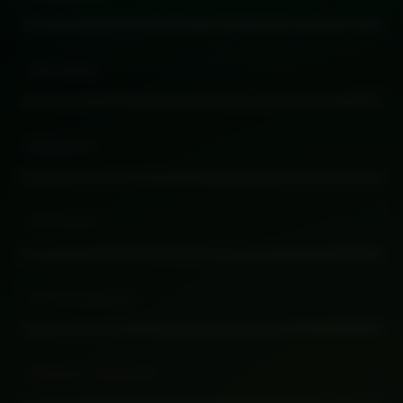
Buka
Services
Buka
Support
Buka
Account
Buka
Information
Buka
About LUNA99