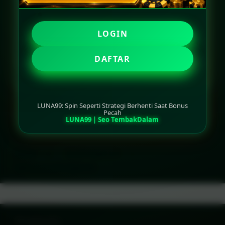
LOGIN
LOGIN
DAFTAR
DAFTAR
LUNA99: Spin Seperti Strategi Berhenti Saat Bonus
Pecah
LUNA99 | Seo TembakDalam
Layer Popup Close
SLOT
>
SLOT GACOR
>
SITUS SLOT GACOR
Buka
Footer Navigation
Products