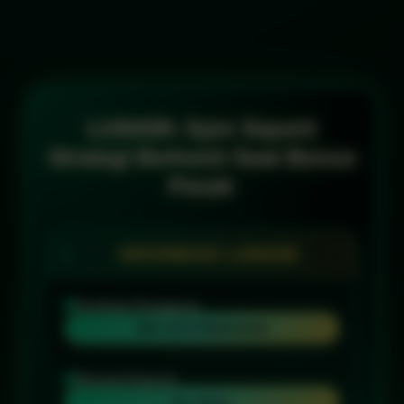
LUNA99: Spin Seperti
Strategi Berhenti Saat Bonus
Pecah
INFORMASI LUNA99
Penilaian Pengguna
888 JUTA PENGGUNA
Minimal Deposit
Rp 10ribu