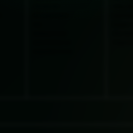
Live Chat 24/7
Daftar Ak
k
WhatsApp Support
Lupa Pass
FAQ
Riwayat T
Kebijakan Privasi
Fitur Verif
Syarat & Ketentuan
Program V
Responsible Gaming