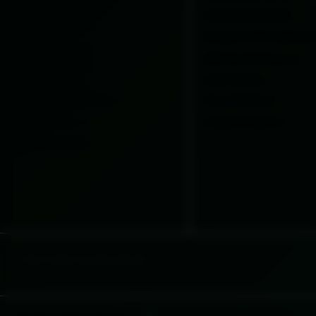
LOGIN LUNA99
Turnamen & Event
LUNA99
Program VIP & Cashbac
LUNA99 GAME
Metode Pembayaran
RTP LUNA99
Fitur Deposit
LUNA99 TERPERCAYA
Fitur Withdraw
LUNA99 SLOT
Program Referral
LUNA99 BONUS
© 2026 LUNA99. All rights reserved.