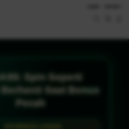
LOGIN
DAFTAR
Cari
Troli
Login/Sign-Up
Cari
99: Spin Seperti
i Berhenti Saat Bonus
Pecah
INFORMASI LUNA99