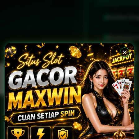
Penilaian Pen
Minimal Depos
Layanan Supp
+4 lebih
Platform
banyak
CASHBACK 