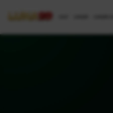
Skip
to
content
SLOT
LUNA99
LUNA99 L