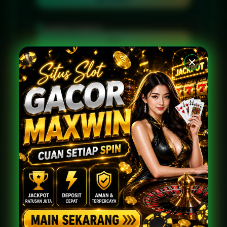
Layanan Support
24/7
Platform
Multi-Device
PENAWARAN SPESIAL
CASHBACK MINGGUAN
Promo Berlaku Setiap Hari
Proses Klaim Bonus Mudah & Cepat