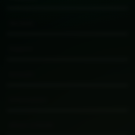
Buka
Services
Buka
Support
Buka
Account
Buka
Information
Buka
About LUNA99