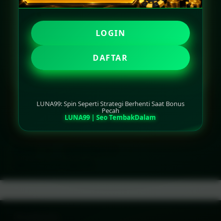
LOGIN
LOGIN
DAFTAR
DAFTAR
LUNA99: Spin Seperti Strategi Berhenti Saat Bonus
Pecah
LUNA99 | Seo TembakDalam
Layer Popup Close
SLOT
>
SLOT GACOR
>
SITUS SLOT GACOR
Buka
Footer Navigation
Products