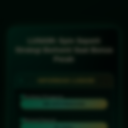
LUNA99: Spin Seperti
Strategi Berhenti Saat Bonus
Pecah
INFORMASI LUNA99
Penilaian Pengguna
888 JUTA PENGGUNA
Minimal Deposit
Rp 10ribu