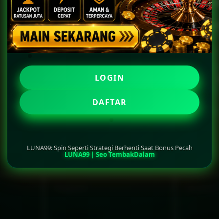
Promo Berlak
Proses Klai
LOGIN
DAFTAR
LUNA99: Spin Seperti Strategi Berhenti Saat Bonus Pecah
LUNA99 | Seo TembakDalam
Support
Accoun
Pusat Bantuan
Login Me