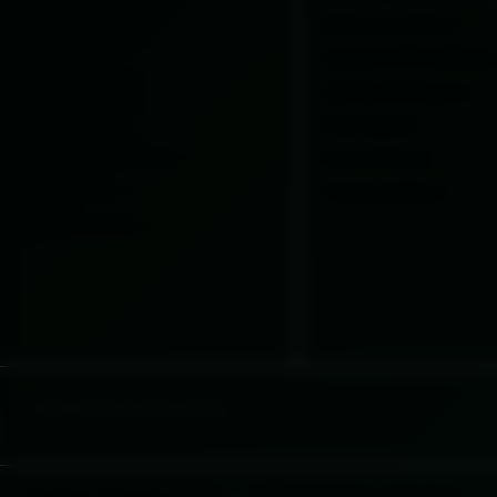
LOGIN LUNA99
Turnamen & Event
LUNA99
Program VIP & Cashbac
LUNA99 GAME
Metode Pembayaran
RTP LUNA99
Fitur Deposit
LUNA99 TERPERCAYA
Fitur Withdraw
LUNA99 SLOT
Program Referral
LUNA99 BONUS
© 2026 LUNA99. All rights reserved.