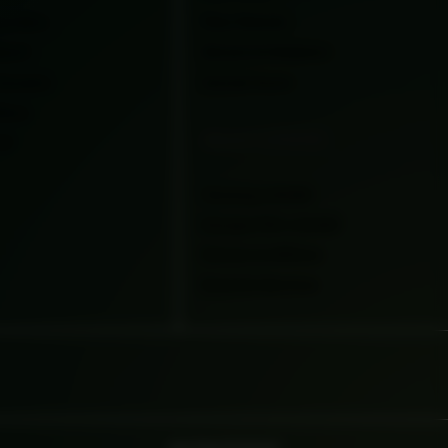
un Baru
Fitur Pemula
word
Aturan & Kebijakan
ransaksi
Kontak Resmi
ikasi
About LUNA99
IP
Tentang LUNA99
Kenapa Pilih LUNA99
Partner & Affiliate
Brand & Identitas