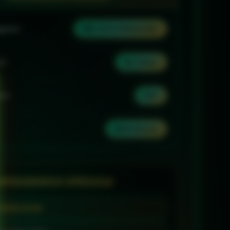
gguna
888 JUTA PENGGUNA
it
Rp 10ribu
ort
24/7
Multi-Device
PENAWARAN SPESIAL
MINGGUAN