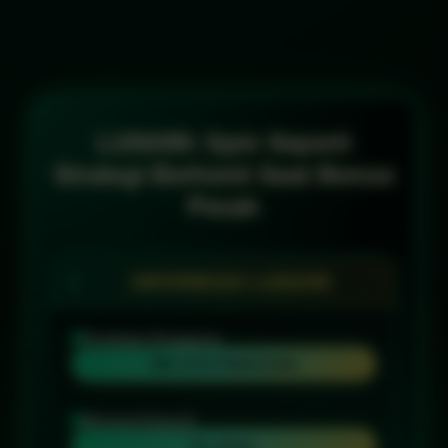
LUNA99: Spin Seperti
Strategi Berhenti Saat Bonus
Pecah
INFORMASI LUNA99
Penilaian Pengguna
888 JUTA PENGGUNA
Minimal Deposit
Rp 10ribu