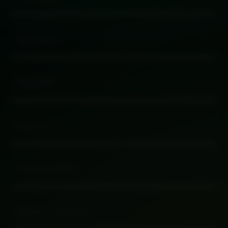
Buka
Services
Buka
Support
Buka
Account
Buka
Information
Buka
About LUNA99