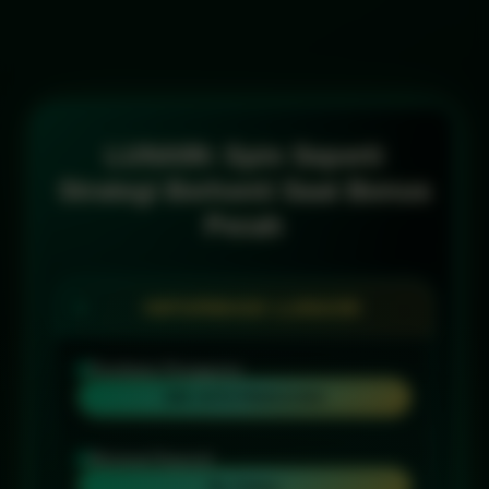
LUNA99: Spin Seperti
Strategi Berhenti Saat Bonus
Pecah
INFORMASI LUNA99
Penilaian Pengguna
888 JUTA PENGGUNA
Minimal Deposit
Rp 10ribu