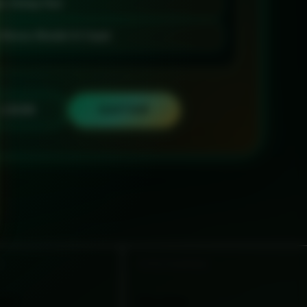
u Setiap Hari
m Bonus Mudah & Cepat
LOGIN
DAFTAR
t
Information
mber
Fitur Akses