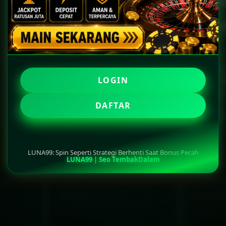
Promo Berlak
Proses Klai
LOGIN
DAFTAR
LUNA99: Spin Seperti Strategi Berhenti Saat Bonus Pecah
LUNA99 | Seo TembakDalam
Support
Accoun
Pusat Bantuan
Login Me