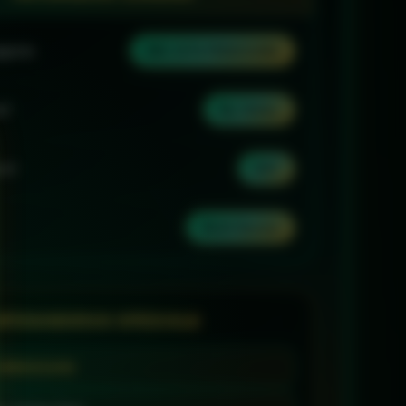
gguna
888 JUTA PENGGUNA
it
Rp 10ribu
ort
24/7
Multi-Device
PENAWARAN SPESIAL
MINGGUAN