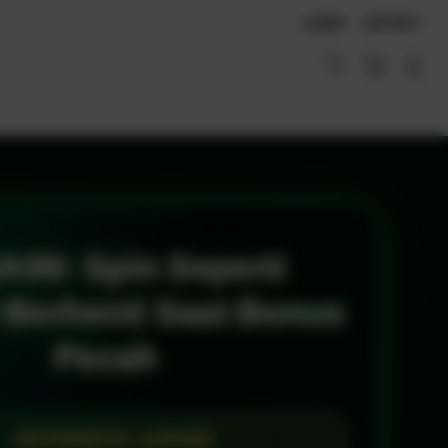
LOGIN
DAFTAR
Cari
Troli
Login/Sign-Up
Cari
99: Spin Seperti
i Berhenti Saat Bonus
Pecah
INFORMASI LUNA99