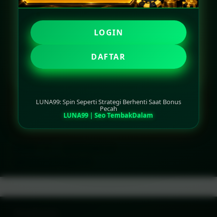
LOGIN
LOGIN
DAFTAR
DAFTAR
LUNA99: Spin Seperti Strategi Berhenti Saat Bonus
Pecah
LUNA99 | Seo TembakDalam
Layer Popup Close
SLOT
>
SLOT GACOR
>
SITUS SLOT GACOR
Buka
Footer Navigation
Products