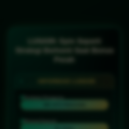
LUNA99: Spin Seperti
Strategi Berhenti Saat Bonus
Pecah
INFORMASI LUNA99
Penilaian Pengguna
888 JUTA PENGGUNA
Minimal Deposit
Rp 10ribu