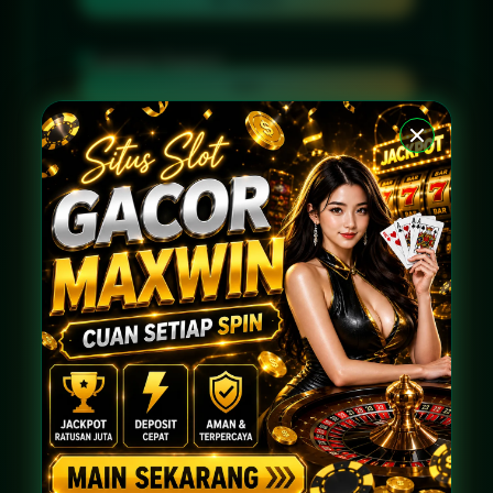
Layanan Support
24/7
Platform
Multi-Device
PENAWARAN SPESIAL
CASHBACK MINGGUAN
Promo Berlaku Setiap Hari
Proses Klaim Bonus Mudah & Cepat