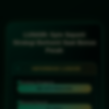
LUNA99: Spin Seperti
Strategi Berhenti Saat Bonus
Pecah
INFORMASI LUNA99
Penilaian Pengguna
888 JUTA PENGGUNA
Minimal Deposit
Rp 10ribu