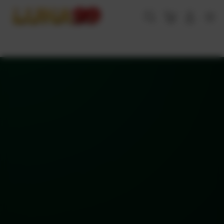
Skip
to
Cari
Troli
Login
Navigation
content