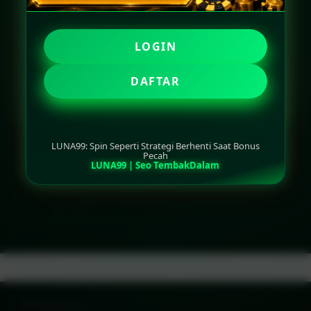
LOGIN
LOGIN
DAFTAR
DAFTAR
LUNA99: Spin Seperti Strategi Berhenti Saat Bonus
Pecah
LUNA99 | Seo TembakDalam
Layer Popup Close
SLOT
>
SLOT GACOR
>
SITUS SLOT GACOR
Buka
Footer Navigation
Products