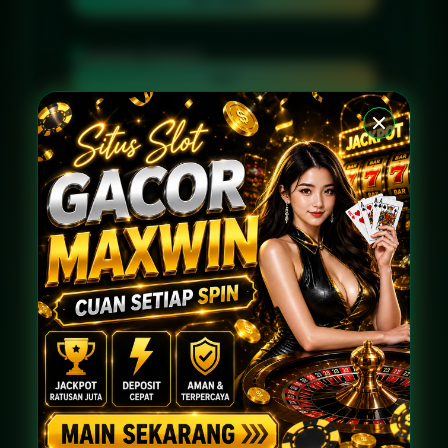
Layanan Support
24/7
Platform
Multi-Device
PENAWARAN SPESIAL
CASHBACK MINGGUAN
Promo Berlaku Setiap Hari
Proses Klaim Bonus Mudah & Cepat