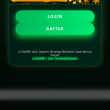
LOGIN
LOGIN
DAFTAR
DAFTAR
LUNA99: Spin Seperti Strategi Berhenti Saat Bonus
Pecah
LUNA99 | Seo TembakDalam
Layer Popup Close
SLOT
>
SLOT GACOR
>
SITUS SLOT GACOR
Buka
Footer Navigation
Products