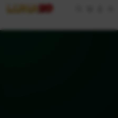
Skip
to
Cari
Troli
Login
Navigation
content