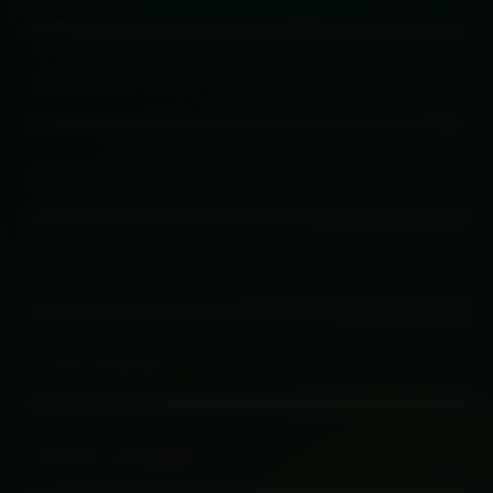
Buka
Services
Buka
Support
Buka
Account
Buka
Information
Buka
About LUNA99