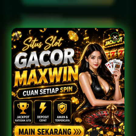
Layanan Support
24/7
Platform
Multi-Device
PENAWARAN SPESIAL
CASHBACK MINGGUAN
Promo Berlaku Setiap Hari
Proses Klaim Bonus Mudah & Cepat