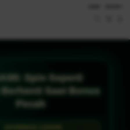
LOGIN
DAFTAR
Cari
Troli
Login/Sign-Up
Cari
99: Spin Seperti
i Berhenti Saat Bonus
Pecah
INFORMASI LUNA99