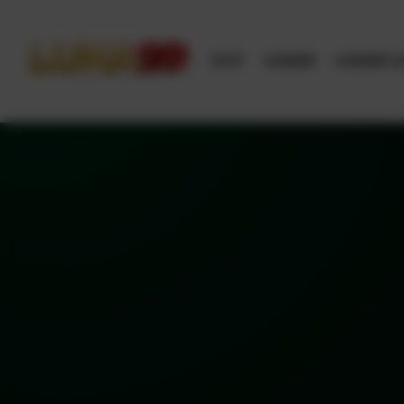
Skip
to
content
SLOT
LUNA99
LUNA99 L