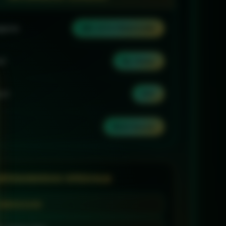
gguna
888 JUTA PENGGUNA
it
Rp 10ribu
ort
24/7
Multi-Device
PENAWARAN SPESIAL
MINGGUAN