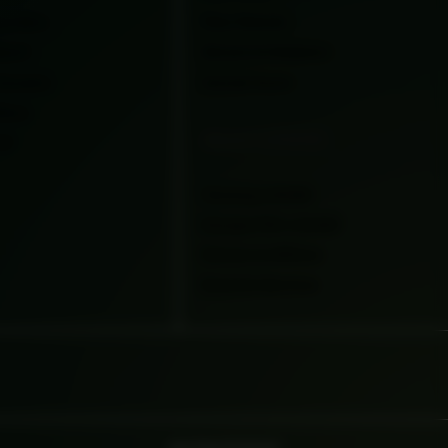
un Baru
Fitur Pemula
word
Aturan & Kebijakan
ransaksi
Kontak Resmi
ikasi
About LUNA99
IP
Tentang LUNA99
Kenapa Pilih LUNA99
Partner & Affiliate
Brand & Identitas