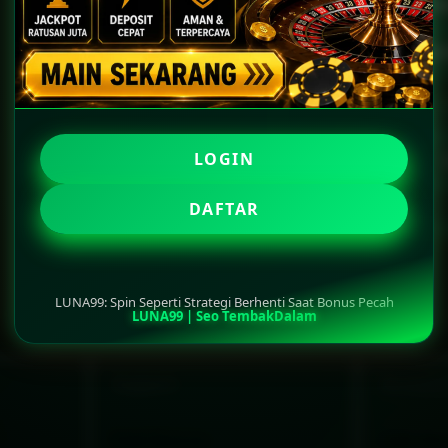
Promo Berlak
Proses Klai
LOGIN
DAFTAR
LUNA99: Spin Seperti Strategi Berhenti Saat Bonus Pecah
LUNA99 | Seo TembakDalam
Support
Accoun
Pusat Bantuan
Login Me