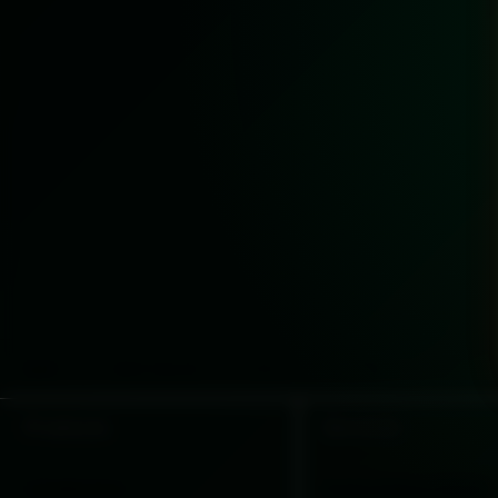
Layer Popup Close
SLOT
>
SLOT GACOR
>
SITUS SLOT GACOR
Footer Navigation
Products
Services
LUNA99 SITUS
Promo & Bonus Harian