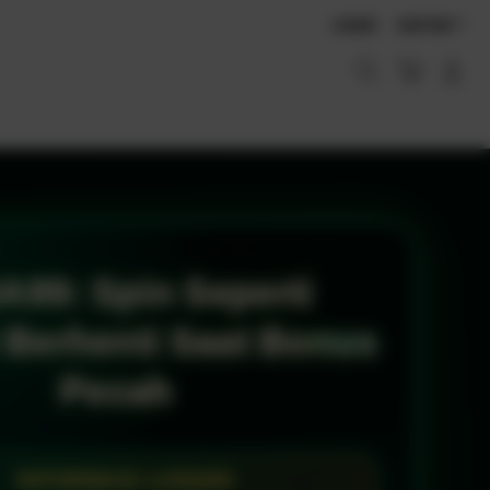
LOGIN
DAFTAR
Cari
Troli
Login/Sign-Up
Cari
99: Spin Seperti
i Berhenti Saat Bonus
Pecah
INFORMASI LUNA99