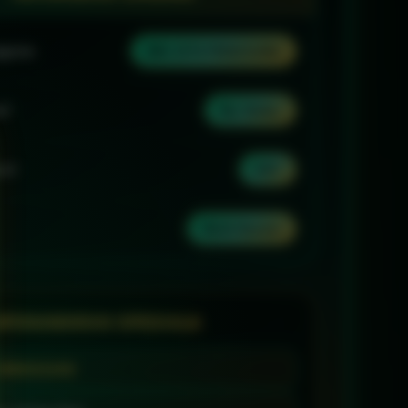
gguna
888 JUTA PENGGUNA
it
Rp 10ribu
ort
24/7
Multi-Device
PENAWARAN SPESIAL
MINGGUAN