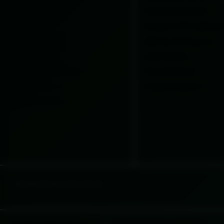
LOGIN LUNA99
Turnamen & Event
LUNA99
Program VIP & Cashbac
LUNA99 GAME
Metode Pembayaran
RTP LUNA99
Fitur Deposit
LUNA99 TERPERCAYA
Fitur Withdraw
LUNA99 SLOT
Program Referral
LUNA99 BONUS
© 2026 LUNA99. All rights reserved.