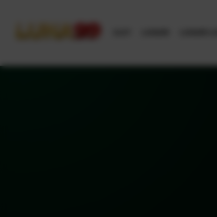
Skip
to
content
SLOT
LUNA99
LUNA99 L