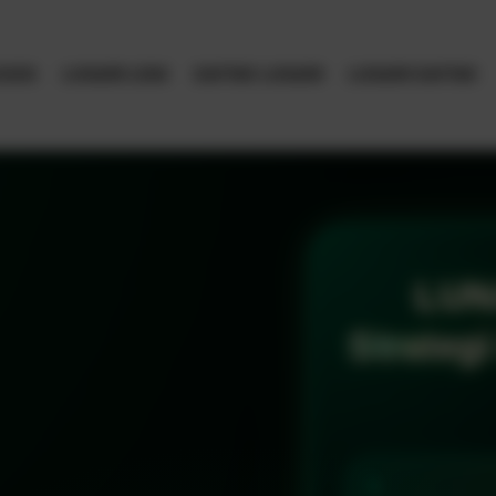
OGIN
LUNA99 LINK
DAFTAR LUNA99
LUNA99 DAFTAR
LUNA
Strateg