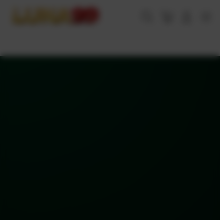
Skip
to
Cari
Troli
Login
Navigation
content