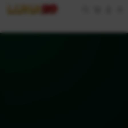
Skip
to
Cari
Troli
Login
Navigation
content