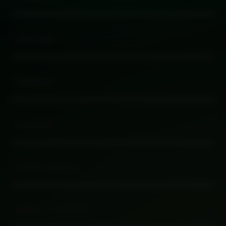
Buka
Services
Buka
Support
Buka
Account
Buka
Information
Buka
About LUNA99