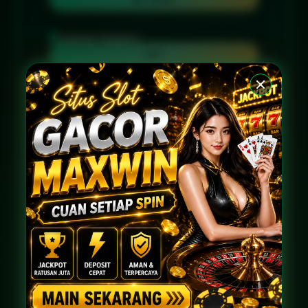
Layanan Support
24/7
Platform
Multi-Device
PENAWARAN SPESIAL
CASHBACK MINGGUAN
Promo Berlaku Setiap Hari
Proses Klaim Bonus Mudah & Cepat