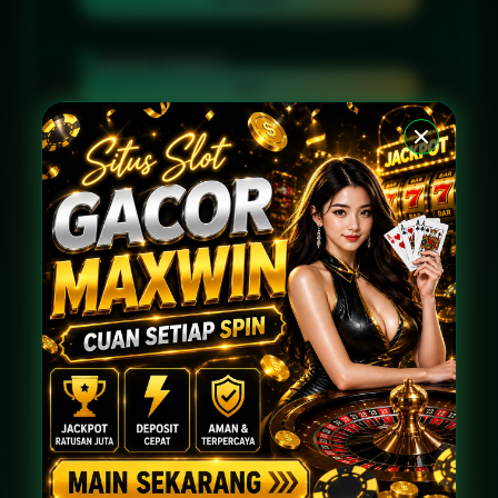
Layanan Support
24/7
Platform
Multi-Device
PENAWARAN SPESIAL
CASHBACK MINGGUAN
Promo Berlaku Setiap Hari
Proses Klaim Bonus Mudah & Cepat