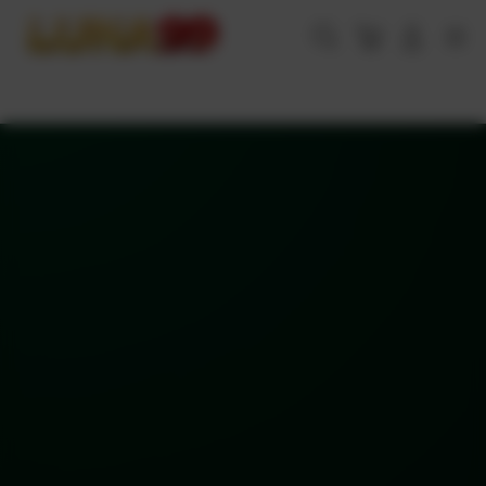
Skip
to
Cari
Troli
Login
Navigation
content