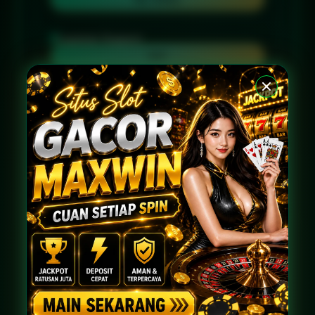
Layanan Support
24/7
Platform
Multi-Device
PENAWARAN SPESIAL
CASHBACK MINGGUAN
Promo Berlaku Setiap Hari
Proses Klaim Bonus Mudah & Cepat