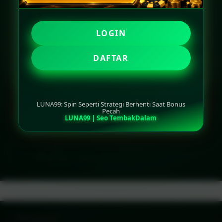
LOGIN
LOGIN
DAFTAR
DAFTAR
LUNA99: Spin Seperti Strategi Berhenti Saat Bonus
Pecah
LUNA99 | Seo TembakDalam
Layer Popup Close
SLOT
>
SLOT GACOR
>
SITUS SLOT GACOR
Buka
Footer Navigation
Products