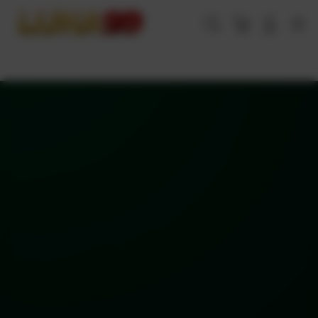
Skip
to
Cari
Troli
Login
Navigation
content