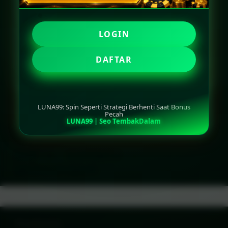
LOGIN
LOGIN
DAFTAR
DAFTAR
LUNA99: Spin Seperti Strategi Berhenti Saat Bonus
Pecah
LUNA99 | Seo TembakDalam
Layer Popup Close
SLOT
>
SLOT GACOR
>
SITUS SLOT GACOR
Buka
Footer Navigation
Products