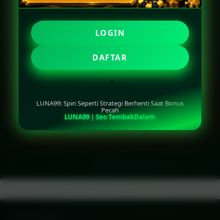
LOGIN
LOGIN
DAFTAR
DAFTAR
LUNA99: Spin Seperti Strategi Berhenti Saat Bonus
Pecah
LUNA99 | Seo TembakDalam
Layer Popup Close
SLOT
>
SLOT GACOR
>
SITUS SLOT GACOR
Buka
Footer Navigation
Products