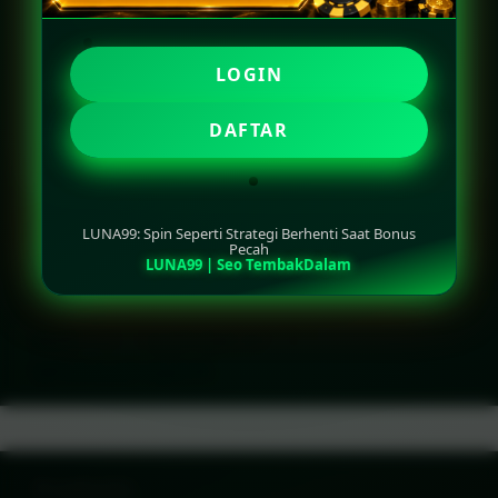
LOGIN
LOGIN
DAFTAR
DAFTAR
LUNA99: Spin Seperti Strategi Berhenti Saat Bonus
Pecah
LUNA99 | Seo TembakDalam
Layer Popup Close
SLOT
>
SLOT GACOR
>
SITUS SLOT GACOR
Buka
Footer Navigation
Products