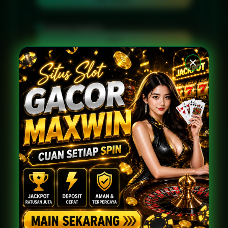
Layanan Support
24/7
Platform
Multi-Device
PENAWARAN SPESIAL
CASHBACK MINGGUAN
Promo Berlaku Setiap Hari
Proses Klaim Bonus Mudah & Cepat