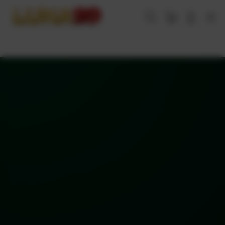
Skip
to
Cari
Troli
Login
Navigation
content