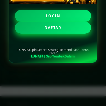
LOGIN
LOGIN
DAFTAR
DAFTAR
LUNA99: Spin Seperti Strategi Berhenti Saat Bonus
Pecah
LUNA99 | Seo TembakDalam
Layer Popup Close
SLOT
>
SLOT GACOR
>
SITUS SLOT GACOR
Buka
Footer Navigation
Products