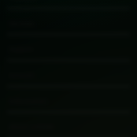
Buka
Services
Buka
Support
Buka
Account
Buka
Information
Buka
About LUNA99