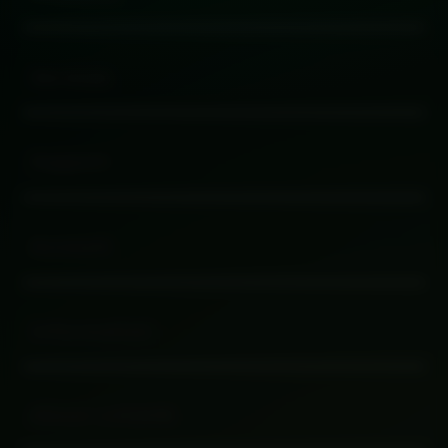
Buka
Services
Buka
Support
Buka
Account
Buka
Information
Buka
About LUNA99