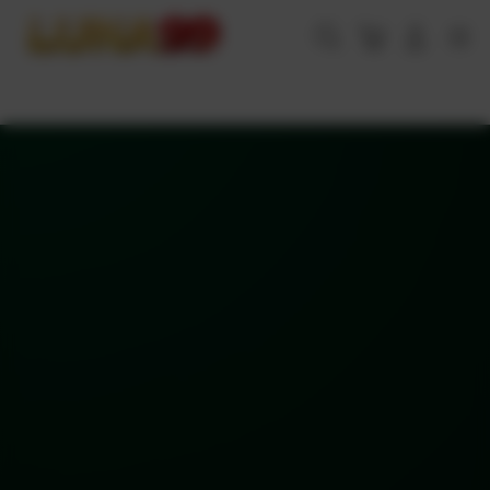
Skip
to
Cari
Troli
Login
Navigation
content