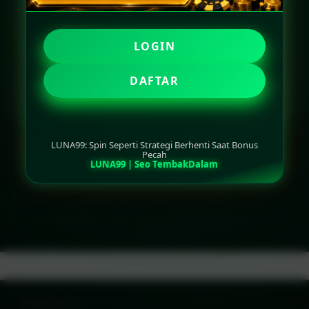
LOGIN
LOGIN
DAFTAR
DAFTAR
LUNA99: Spin Seperti Strategi Berhenti Saat Bonus
Pecah
LUNA99 | Seo TembakDalam
Layer Popup Close
SLOT
>
SLOT GACOR
>
SITUS SLOT GACOR
Buka
Footer Navigation
Products