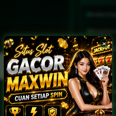
Penilaian Pen
Minimal Depos
Layanan Supp
+4 lebih
Platform
banyak
CASHBACK 