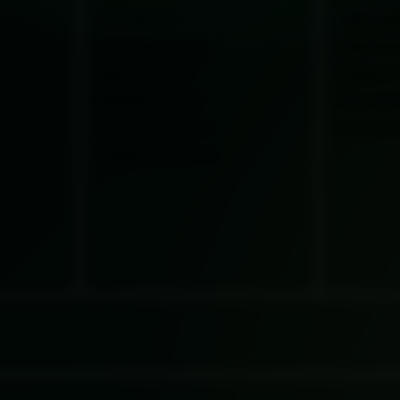
Live Chat 24/7
Daftar Ak
k
WhatsApp Support
Lupa Pass
FAQ
Riwayat T
Kebijakan Privasi
Fitur Verif
Syarat & Ketentuan
Program V
Responsible Gaming