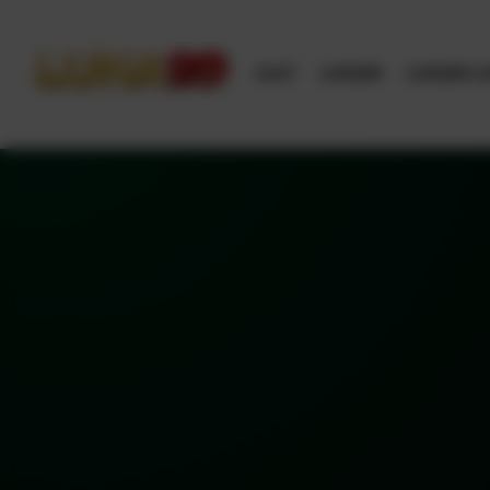
Skip
to
content
SLOT
LUNA99
LUNA99 L