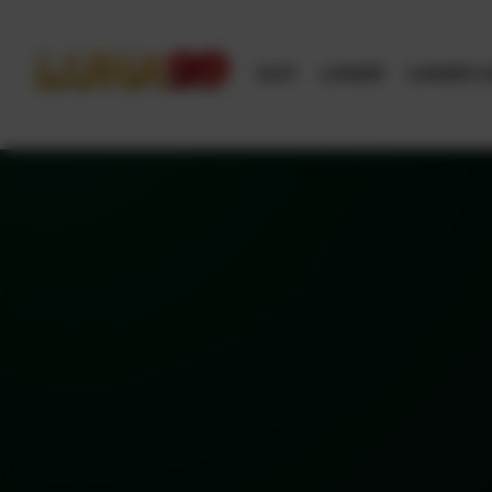
Skip
to
content
SLOT
LUNA99
LUNA99 L