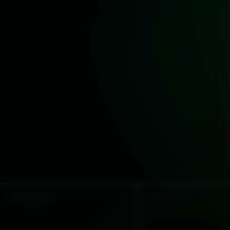
Layer Popup Close
SLOT
>
SLOT GACOR
>
SITUS SLOT GACOR
Footer Navigation
Products
Services
LUNA99 SITUS
Promo & Bonus Harian