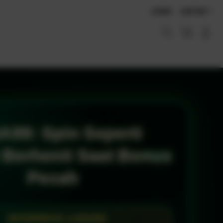
LOGIN
DAFTAR
Cari
Troli
Login/Sign-Up
Cari
99: Spin Seperti
i Berhenti Saat Bonus
Pecah
INFORMASI LUNA99