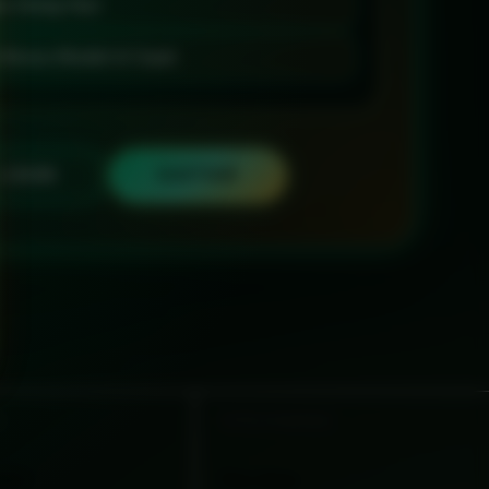
u Setiap Hari
m Bonus Mudah & Cepat
LOGIN
DAFTAR
t
Information
mber
Fitur Akses