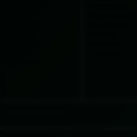
LOGIN LUNA99
Turnamen & Event
LUNA99
Program VIP & Cashbac
LUNA99 GAME
Metode Pembayaran
RTP LUNA99
Fitur Deposit
LUNA99 TERPERCAYA
Fitur Withdraw
LUNA99 SLOT
Program Referral
LUNA99 BONUS
© 2026 LUNA99. All rights reserved.