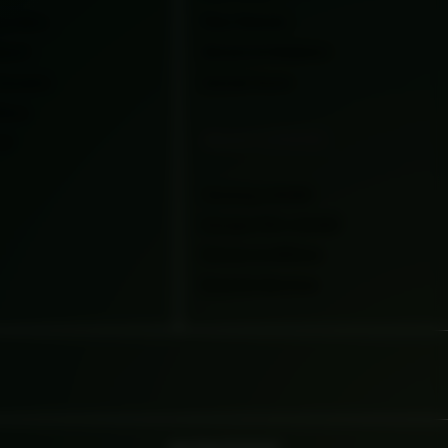
un Baru
Fitur Pemula
word
Aturan & Kebijakan
ransaksi
Kontak Resmi
ikasi
About LUNA99
IP
Tentang LUNA99
Kenapa Pilih LUNA99
Partner & Affiliate
Brand & Identitas