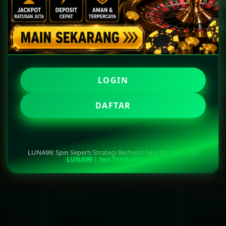
Promo Berlak
Proses Klai
LOGIN
DAFTAR
LUNA99: Spin Seperti Strategi Berhenti Saat Bonus Pecah
LUNA99 | Seo TembakDalam
Support
Accoun
Pusat Bantuan
Login Me