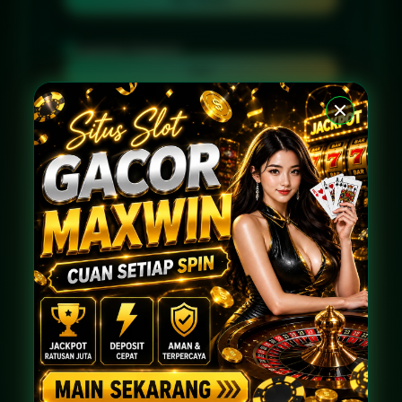
Layanan Support
24/7
Platform
Multi-Device
PENAWARAN SPESIAL
CASHBACK MINGGUAN
Promo Berlaku Setiap Hari
Proses Klaim Bonus Mudah & Cepat