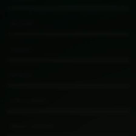
Buka
Services
Buka
Support
Buka
Account
Buka
Information
Buka
About LUNA99