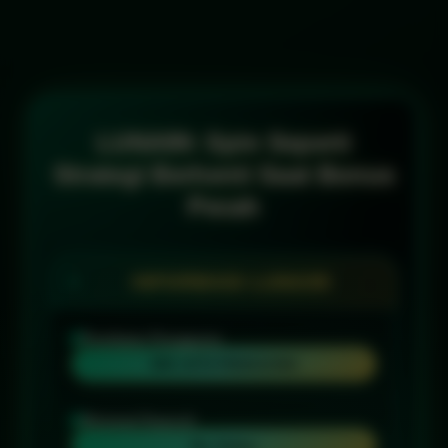
LUNA99: Spin Seperti
Strategi Berhenti Saat Bonus
Pecah
INFORMASI LUNA99
Penilaian Pengguna
888 JUTA PENGGUNA
Minimal Deposit
Rp 10ribu