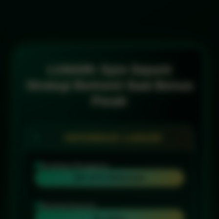
LUNA99: Spin Seperti
Strategi Berhenti Saat Bonus
Pecah
INFORMASI LUNA99
Penilaian Pengguna
888 JUTA PENGGUNA
Minimal Deposit
Rp 10ribu