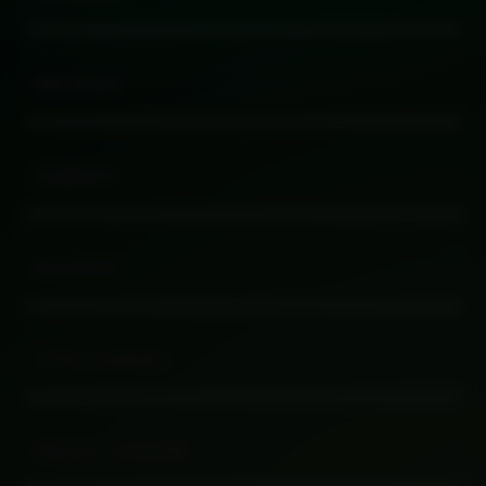
Buka
Services
Buka
Support
Buka
Account
Buka
Information
Buka
About LUNA99