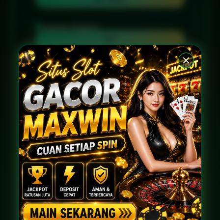
Layanan Support
24/7
Platform
Multi-Device
PENAWARAN SPESIAL
CASHBACK MINGGUAN
Promo Berlaku Setiap Hari
Proses Klaim Bonus Mudah & Cepat