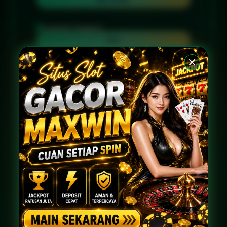
Layanan Support
24/7
Platform
Multi-Device
PENAWARAN SPESIAL
CASHBACK MINGGUAN
Promo Berlaku Setiap Hari
Proses Klaim Bonus Mudah & Cepat