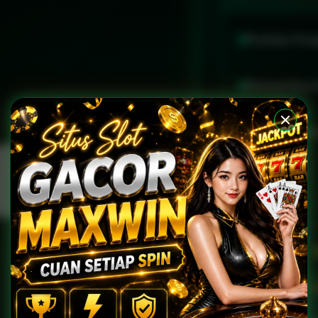
Penilaian Pen
Minimal Depos
Layanan Supp
+4 lebih
Platform
banyak
CASHBACK 