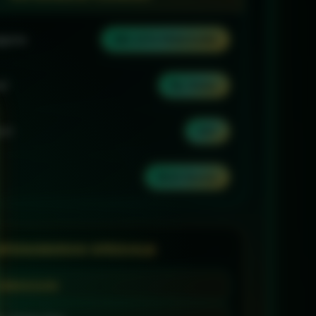
gguna
888 JUTA PENGGUNA
it
Rp 10ribu
ort
24/7
Multi-Device
PENAWARAN SPESIAL
MINGGUAN