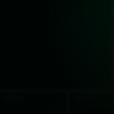
Layer Popup Close
SLOT
>
SLOT GACOR
>
SITUS SLOT GACOR
Footer Navigation
Products
Services
LUNA99 SITUS
Promo & Bonus Harian