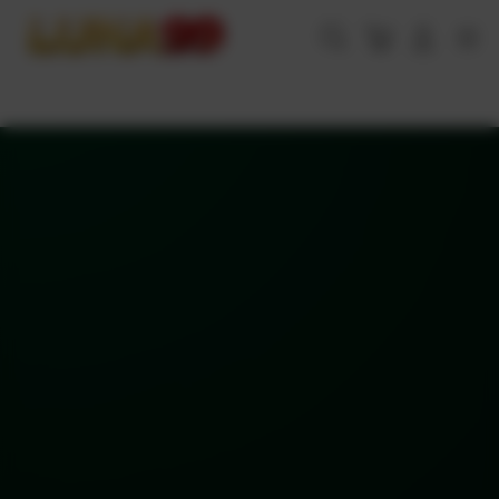
Skip
to
Cari
Troli
Login
Navigation
content