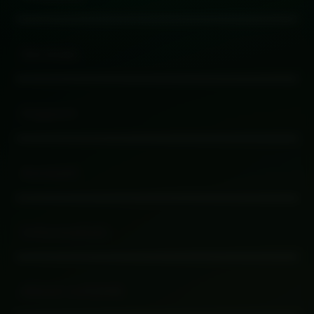
Buka
Services
Buka
Support
Buka
Account
Buka
Information
Buka
About LUNA99