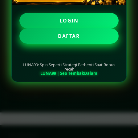
LOGIN
LOGIN
DAFTAR
DAFTAR
LUNA99: Spin Seperti Strategi Berhenti Saat Bonus
Pecah
LUNA99 | Seo TembakDalam
Layer Popup Close
SLOT
>
SLOT GACOR
>
SITUS SLOT GACOR
Buka
Footer Navigation
Products