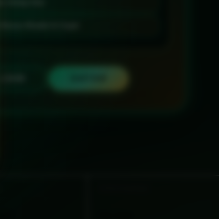
u Setiap Hari
m Bonus Mudah & Cepat
LOGIN
DAFTAR
t
Information
mber
Fitur Akses