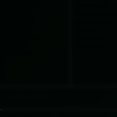
LOGIN LUNA99
Turnamen & Event
LUNA99
Program VIP & Cashbac
LUNA99 GAME
Metode Pembayaran
RTP LUNA99
Fitur Deposit
LUNA99 TERPERCAYA
Fitur Withdraw
LUNA99 SLOT
Program Referral
LUNA99 BONUS
© 2026 LUNA99. All rights reserved.