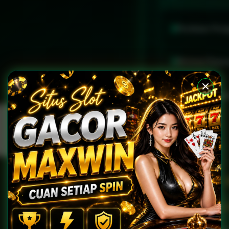
Penilaian Pen
Minimal Depos
Layanan Supp
+4 lebih
Platform
banyak
CASHBACK 