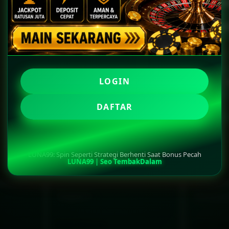
Promo Berlak
Proses Klai
LOGIN
DAFTAR
LUNA99: Spin Seperti Strategi Berhenti Saat Bonus Pecah
LUNA99 | Seo TembakDalam
Support
Accoun
Pusat Bantuan
Login Me