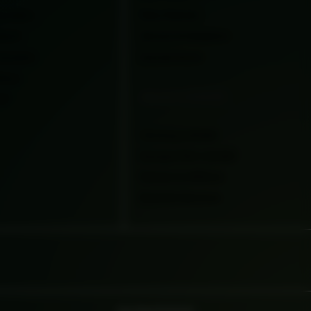
un Baru
Fitur Pemula
word
Aturan & Kebijakan
ransaksi
Kontak Resmi
ikasi
About LUNA99
IP
Tentang LUNA99
Kenapa Pilih LUNA99
Partner & Affiliate
Brand & Identitas