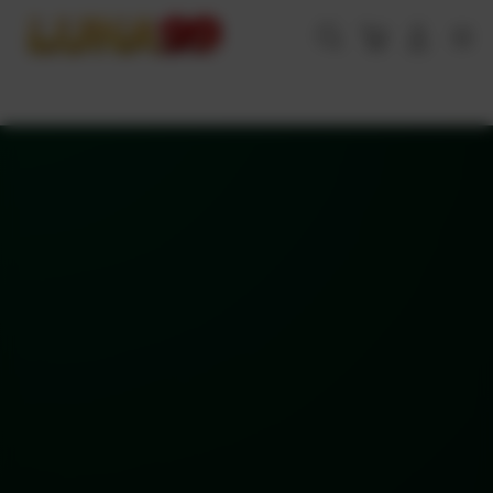
Skip
to
Cari
Troli
Login
Navigation
content