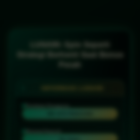
LUNA99: Spin Seperti
Strategi Berhenti Saat Bonus
Pecah
INFORMASI LUNA99
Penilaian Pengguna
888 JUTA PENGGUNA
Minimal Deposit
Rp 10ribu