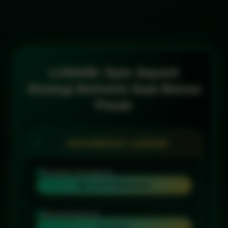
LUNA99: Spin Seperti
Strategi Berhenti Saat Bonus
Pecah
INFORMASI LUNA99
Penilaian Pengguna
888 JUTA PENGGUNA
Minimal Deposit
Rp 10ribu