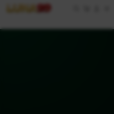
Skip
to
Cari
Troli
Login
Navigation
content