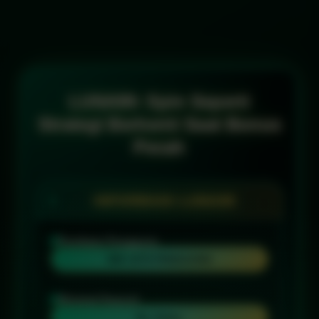
LUNA99: Spin Seperti
Strategi Berhenti Saat Bonus
Pecah
INFORMASI LUNA99
Penilaian Pengguna
888 JUTA PENGGUNA
Minimal Deposit
Rp 10ribu