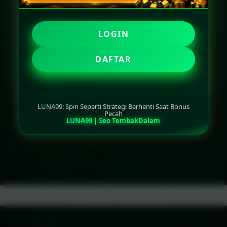
LOGIN
LOGIN
DAFTAR
DAFTAR
LUNA99: Spin Seperti Strategi Berhenti Saat Bonus
Pecah
LUNA99 | Seo TembakDalam
Layer Popup Close
SLOT
>
SLOT GACOR
>
SITUS SLOT GACOR
Buka
Footer Navigation
Products