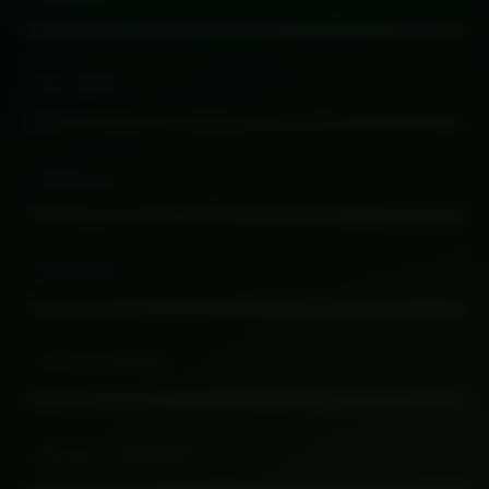
Buka
Services
Buka
Support
Buka
Account
Buka
Information
Buka
About LUNA99