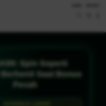
LOGIN
DAFTAR
Cari
Troli
Login/Sign-Up
Cari
99: Spin Seperti
i Berhenti Saat Bonus
Pecah
INFORMASI LUNA99