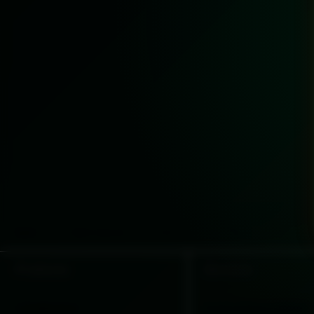
Layer Popup Close
SLOT
>
SLOT GACOR
>
SITUS SLOT GACOR
Footer Navigation
Products
Services
LUNA99 SITUS
Promo & Bonus Harian