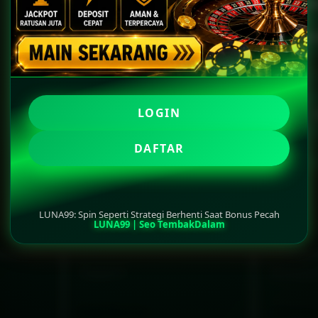
Promo Berlak
Proses Klai
LOGIN
DAFTAR
LUNA99: Spin Seperti Strategi Berhenti Saat Bonus Pecah
LUNA99 | Seo TembakDalam
Support
Accoun
Pusat Bantuan
Login Me