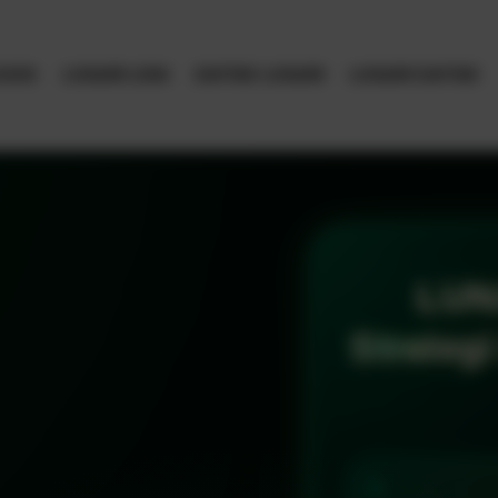
OGIN
LUNA99 LINK
DAFTAR LUNA99
LUNA99 DAFTAR
LUNA
Strateg