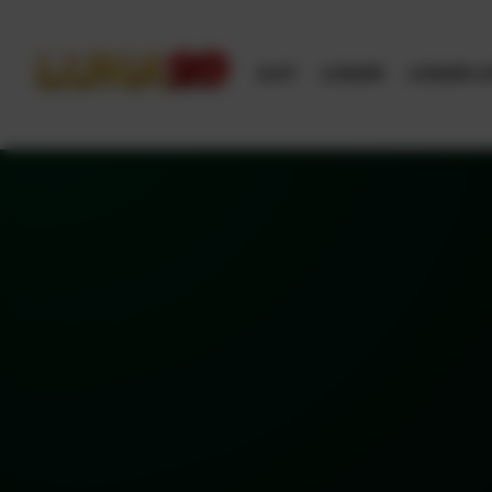
Skip
to
content
SLOT
LUNA99
LUNA99 L