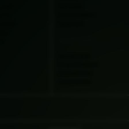
un Baru
Fitur Pemula
word
Aturan & Kebijakan
ransaksi
Kontak Resmi
ikasi
About LUNA99
IP
Tentang LUNA99
Kenapa Pilih LUNA99
Partner & Affiliate
Brand & Identitas