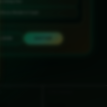
u Setiap Hari
m Bonus Mudah & Cepat
LOGIN
DAFTAR
t
Information
mber
Fitur Akses