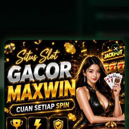
Penilaian Pen
Minimal Depos
Layanan Supp
+4 lebih
Platform
banyak
CASHBACK 