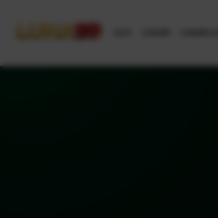
Skip
to
content
SLOT
LUNA99
LUNA99 L