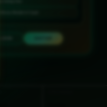
u Setiap Hari
m Bonus Mudah & Cepat
LOGIN
DAFTAR
t
Information
mber
Fitur Akses