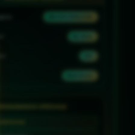
gguna
888 JUTA PENGGUNA
it
Rp 10ribu
ort
24/7
Multi-Device
PENAWARAN SPESIAL
MINGGUAN