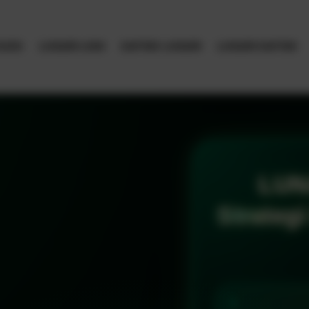
OGIN
LUNA99 LINK
DAFTAR LUNA99
LUNA99 DAFTAR
LUNA
Strateg