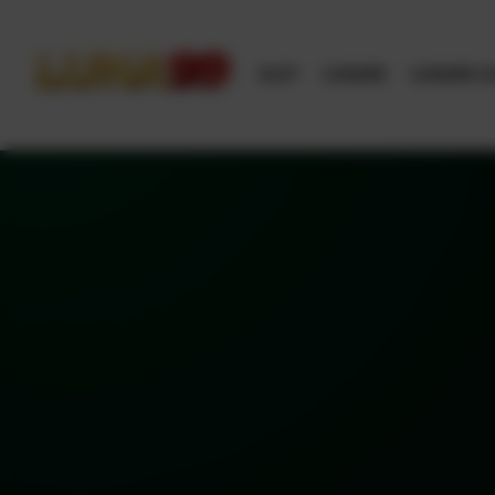
Skip
to
content
SLOT
LUNA99
LUNA99 L