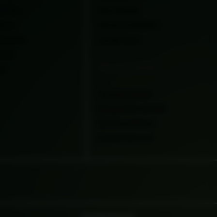
un Baru
Fitur Pemula
word
Aturan & Kebijakan
ransaksi
Kontak Resmi
ikasi
About LUNA99
IP
Tentang LUNA99
Kenapa Pilih LUNA99
Partner & Affiliate
Brand & Identitas