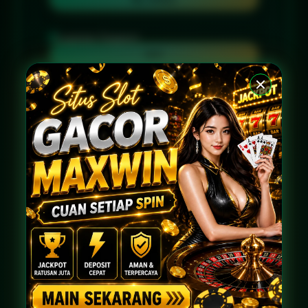
Layanan Support
24/7
Platform
Multi-Device
PENAWARAN SPESIAL
CASHBACK MINGGUAN
Promo Berlaku Setiap Hari
Proses Klaim Bonus Mudah & Cepat