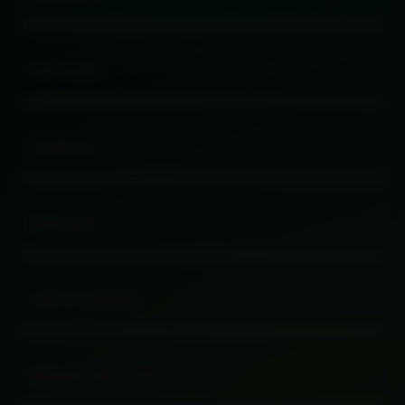
Buka
Services
Buka
Support
Buka
Account
Buka
Information
Buka
About LUNA99