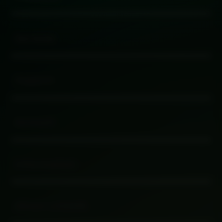
Buka
Services
Buka
Support
Buka
Account
Buka
Information
Buka
About LUNA99