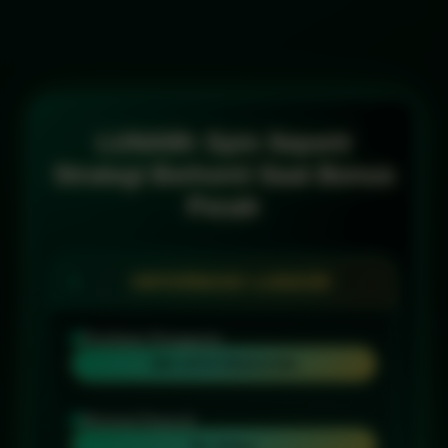
LUNA99: Spin Seperti
Strategi Berhenti Saat Bonus
Pecah
INFORMASI LUNA99
Penilaian Pengguna
888 JUTA PENGGUNA
Minimal Deposit
Rp 10ribu